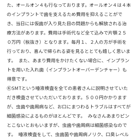
た、オールオン４も行なっております。オールオン４は４本
のインプラントで歯を支えるため費用を抑えることがで
き、当日には仮歯が入り見た目の問題からも解放される治
療方法があります。費用は手術代など全て込みで片顎２５
０万円（税抜き）となります。毎月１、２人の方が手術を
行っており、喜んで帰られる姿を見るととても嬉しく思いま
す。 また、あまり費用をかけたくない場合に、インプラン
トを用いた入れ歯（インプラントオーバーデンチャー）も
得意です。
⑥SMTという唾液検査を全ての患者さんに説明させていた
だき検査させていただいております。５００円かかります
が、虫歯や歯周病など、お口にまつわるトラブルはすべてが
細菌感染によるものがほとんどです。 みなさんあまりピン
とこないとおもいますが、虫歯や歯周病は細菌感染なので
す。 唾液検査をして、虫歯菌や歯周病ノリク、口臭レベル