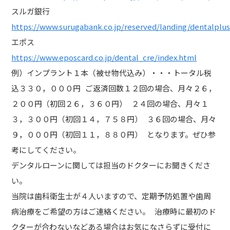
スルガ銀行
https://www.surugabank.co.jp/reserved/landing/dentalplus
エポス
https://www.eposcard.co.jp/dental_cre/index.html
例）インプラント１本（被せ物代込み）・・・トータル税
込３３０，０００円 ご返済回数１２回の場合、月々２６，
２００円（初回２６，３６０円） ２４回の場合、月々１
３，３００円（初回１４，７５８円） ３６回の場合、月々
９，０００円（初回１１，８８０円） となります。ぜひ参
考にしてください。
デンタルローンに関しては担当のドクターにお聞きくださ
い。
当院は歯科衛生士が４人いますので、定期予防処置や歯周
病治療をご希望の方はご連絡ください。 治療時に最初のド
クターが合わないなどある場合はお気になさらずに受付に