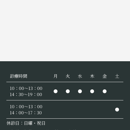
診療時間
月
火
水
木
金
土
10：00〜13：00
●
●
●
●
●
14：30〜19：00
10：00〜13：00
●
14：00～17：30
休診日：日曜・祝日