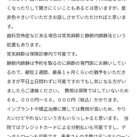
くなったりして聞きにくいこともあるとは思いますが、是
非色々きいていただきお話しさせていただければと思いま
す。
歯科恐怖症などある場合は笑気麻酔と静脈内鎮静法という
処置もあります。
笑気麻酔は保険診療内で可能です。
静脈内鎮静は予約を取るのに麻酔の専門医にお願いしてい
るので、最短２週間、最長１ヶ月くらいの猶予をいただき
ますが平日土日問わずに可能ですのでもし気になる方がい
ましたらご連絡ください。 費用は保険ではしていないため
６６，０００円〜８８，０００円（税込）かかります。
インプラントや矯正治療に関しては費用が高いため、やり
たいけどやれないという方もいらっしゃると思います。 当
院ではクレジットカードによる分割払いも可能ですし、デ
ンタルローンも可能です。患者さんの半数はデンタルローン