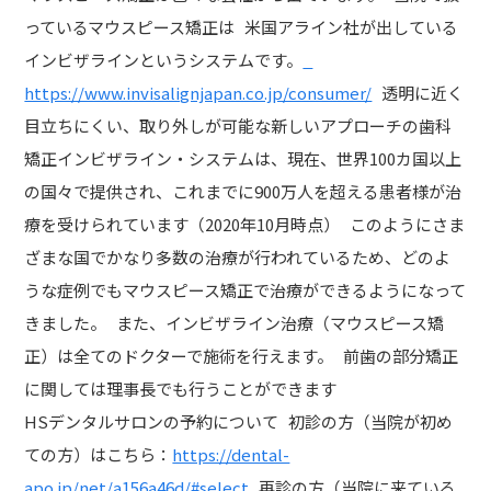
っているマウスピース矯正は 米国アライン社が出している
インビザラインというシステムです。
https://www.invisalignjapan.co.jp/consumer/
透明に近く
目立ちにくい、取り外しが可能な新しいアプローチの歯科
矯正インビザライン・システムは、現在、世界100カ国以上
の国々で提供され、これまでに900万人を超える患者様が治
療を受けられています（2020年10月時点） このようにさま
ざまな国でかなり多数の治療が行われているため、どのよ
うな症例でもマウスピース矯正で治療ができるようになって
きました。 また、インビザライン治療（マウスピース矯
正）は全てのドクターで施術を行えます。 前歯の部分矯正
に関しては理事長でも行うことができます
HSデンタルサロンの予約について 初診の方（当院が初め
ての方）はこちら：
https://dental-
apo.jp/net/a156a46d/#select
再診の方（当院に来ている