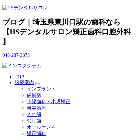
ブログ｜埼玉県東川口駅の歯科なら
【HSデンタルサロン矯正歯科口腔外科
】
048-287-3373
TOP
診療案内
インプラント
歯周病
小児歯科・小児矯正
審美治療
入れ歯
むし歯
オールオン４
矯正歯科