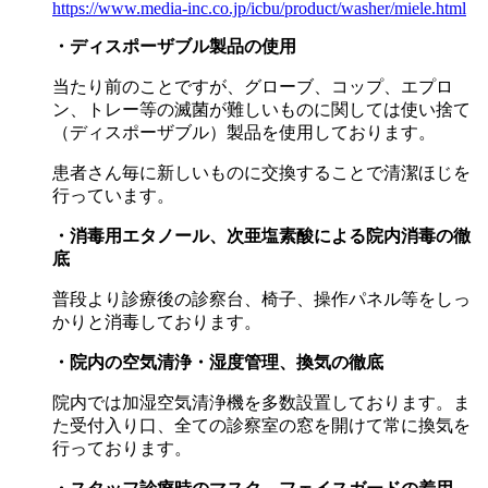
https://www.media-inc.co.jp/icbu/product/washer/miele.html
・ディスポーザブル製品の使用
当たり前のことですが、グローブ、コップ、エプロ
ン、トレー等の滅菌が難しいものに関しては使い捨て
（ディスポーザブル）製品を使用しております。
患者さん毎に新しいものに交換することで清潔ほじを
行っています。
・消毒用エタノール、次亜塩素酸による院内消毒の徹
底
普段より診療後の診察台、椅子、操作パネル等をしっ
かりと消毒しております。
・院内の空気清浄・湿度管理、換気の徹底
院内では加湿空気清浄機を多数設置しております。ま
た受付入り口、全ての診察室の窓を開けて常に換気を
行っております。