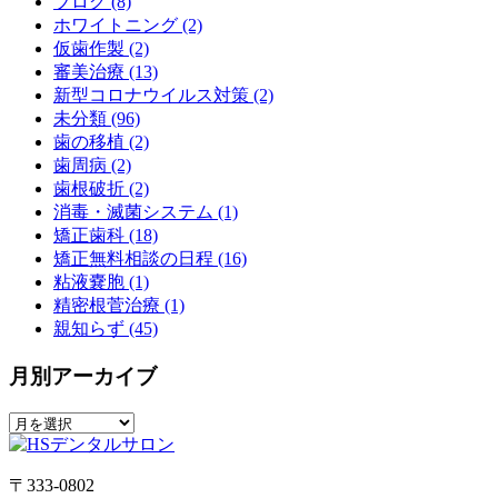
ブログ (8)
ホワイトニング (2)
仮歯作製 (2)
審美治療 (13)
新型コロナウイルス対策 (2)
未分類 (96)
歯の移植 (2)
歯周病 (2)
歯根破折 (2)
消毒・滅菌システム (1)
矯正歯科 (18)
矯正無料相談の日程 (16)
粘液嚢胞 (1)
精密根菅治療 (1)
親知らず (45)
月別アーカイブ
〒333-0802