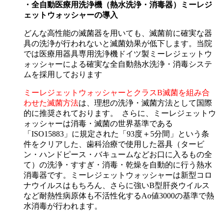
・全自動医療用洗浄機（熱水洗浄・消毒器）ミーレジ
ェットウォッシャーの導入
どんな高性能の滅菌器を用いても、滅菌前に確実な器
具の洗浄が行われないと滅菌効果が低下します。当院
では医療用器具専用洗浄機ドイツ製ミーレジェットウ
ォッシャーによる確実な全自動熱水洗浄・消毒システ
ムを採用しております
ミーレジェットウォッシャーとクラスB滅菌を組み合
わせた滅菌方法
は、理想の洗浄・滅菌方法として国際
的に推奨されております。 さらに、ミーレジェットウ
ォッシャーは消毒・滅菌の世界基準である
「ISO15883」に規定された「93度＋5分間」という条
件をクリアした、歯科治療で使用した器具（タービ
ン・ハンドピース・バキュームなどお口に入るもの全
て）の洗浄・すすぎ・消毒・乾燥を自動的に行う熱水
消毒器です。ミーレジェットウォッシャーは新型コロ
ナウイルスはもちろん、さらに強いB型肝炎ウイルス
など耐熱性病原体も不活性化するAo値3000の基準で熱
水消毒が行われます。