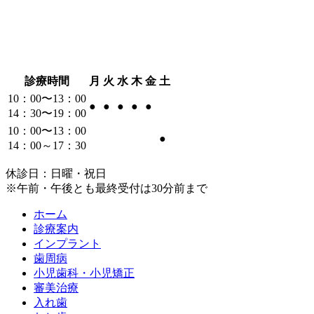
診療時間
月
火
水
木
金
土
10：00〜13：00
●
●
●
●
●
14：30〜19：00
10：00〜13：00
●
14：00～17：30
休診日：日曜・祝日
※午前・午後とも最終受付は30分前まで
ホーム
診療案内
インプラント
歯周病
小児歯科・小児矯正
審美治療
入れ歯