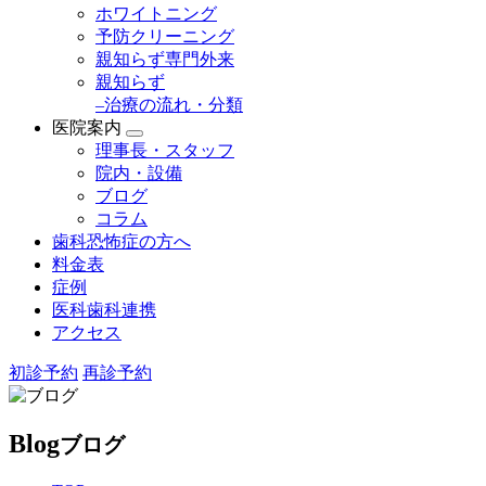
ホワイトニング
予防クリーニング
親知らず専門外来
親知らず
–治療の流れ・分類
医院案内
理事長・スタッフ
院内・設備
ブログ
コラム
歯科恐怖症の方へ
料金表
症例
医科歯科連携
アクセス
初診予約
再診予約
Blog
ブログ