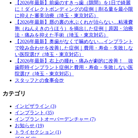
【2026年最新】前歯のすきっ歯（隙間）を1日で綺麗
に！ダイレクトボンディングの症例｜削る量を最小限
に抑えた審美治療（埼玉・東京対応）
【2026年最新】唇の裏の水ぶくれが治らない…粘液嚢
胞（ねんえきのうほう）を摘出した症例｜原因・治療
法・痛みを抑えた手術（埼玉・東京対応）
【2026年最新】奥歯がなくて噛めない…インプラント
で咬み合わせを改善した症例｜費用・寿命・失敗しな
い医院選び（埼玉・東京対応）
【2026年最新】右上の腫れ・痛みが劇的に改善！ 抜
歯即時インプラント症例と費用・寿命・失敗しない医
院選び（埼玉・東京対応）
スタッフとの食事会🍺
カテゴリ
インビザライン (3)
インプラント (35)
インプラントオーバーデンチャー (7)
お知らせ (19)
トライセクション (1)